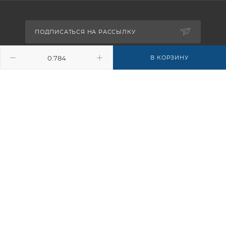
ПОДПИСАТЬСЯ НА РАССЫЛКУ
В КОРЗИНУ
8-926-503-61-65
zakaz@plitkomania.ru
Москва, Варшавское шоссе, 37А,
стр.8 (склад самовывоза)