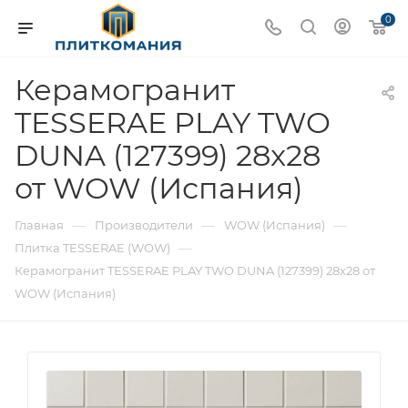
0
Керамогранит
TESSERAE PLAY TWO
DUNA (127399) 28x28
от WOW (Испания)
—
—
—
Главная
Производители
WOW (Испания)
—
Плитка TESSERAE (WOW)
Керамогранит TESSERAE PLAY TWO DUNA (127399) 28x28 от
WOW (Испания)