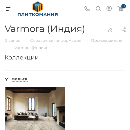
0
Varmora (Индия)
—
—
Главная
Справочная информация
Производители
—
Varmora (Индия)
Коллекции
ФИЛЬТР