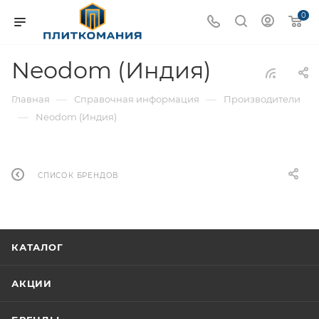
0
Neodom (Индия)
—
—
Главная
Справочная информация
Производители
—
Neodom (Индия)
СПИСОК БРЕНДОВ
КАТАЛОГ
АКЦИИ