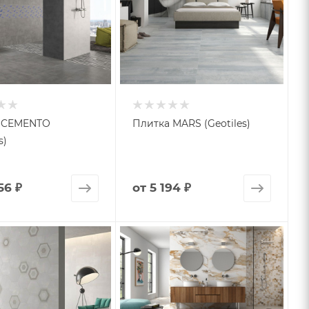
 CEMENTO
Плитка MARS (Geotiles)
s)
56 ₽
от
5 194 ₽