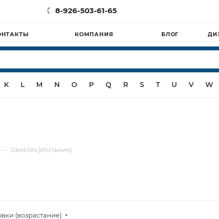
8-926-503-61-65
ОНТАКТЫ
КОМПАНИЯ
БЛОГ
ДИ
K
L
M
N
O
P
Q
R
S
T
U
V
W
—
Geotiles (Испания)
овки (возрастание)