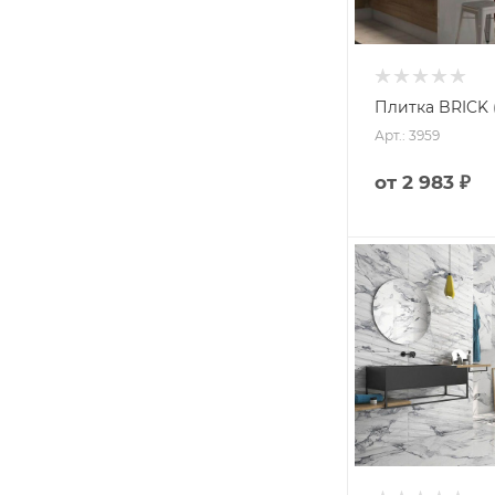
Плитка BRICK (
Арт.: 3959
от
2 983 ₽