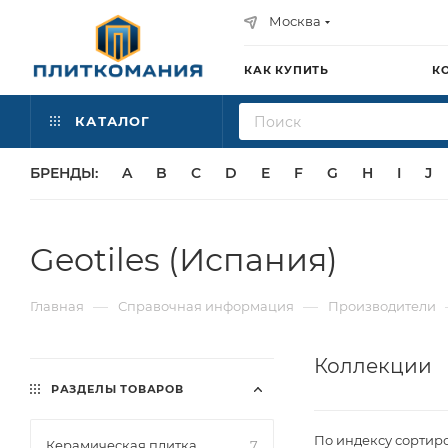
Москва
КАК КУПИТЬ
К
КАТАЛОГ
БРЕНДЫ:
A
B
C
D
E
F
G
H
I
J
Geotiles (Испания)
—
—
Главная
Справочная информация
Производители
Коллекции
РАЗДЕЛЫ ТОВАРОВ
По индексу сортир
Керамическая плитка
7