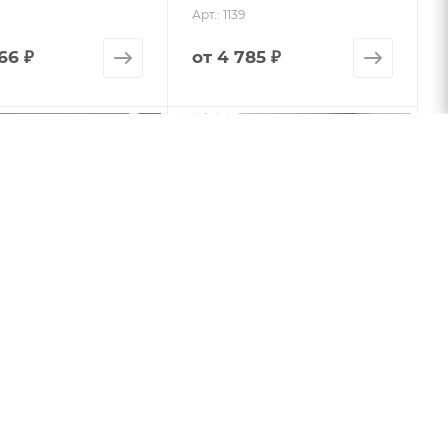
Арт.: 1139
66 ₽
от
4 785 ₽
SOMA (Geotiles)
Плитка STARKPOL
(Geotiles)
Арт.: 1135