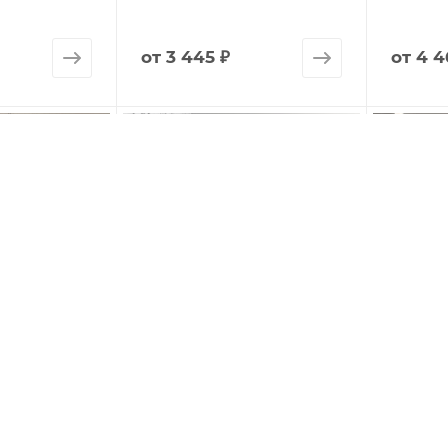
от
3 445 ₽
от
4 4
ARA
Плитка OIKOS (Geotiles)
Плитка 
Арт.: 1137
Арт.: 1136