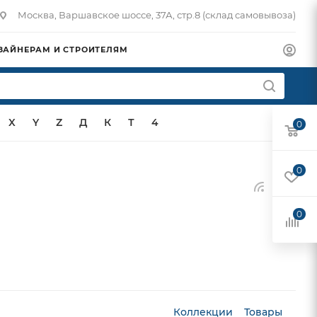
Москва, Варшавское шоссе, 37А, стр.8 (склад самовывоза)
ЗАЙНЕРАМ И СТРОИТЕЛЯМ
X
Y
Z
Д
К
Т
4
0
0
0
Коллекции
Товары