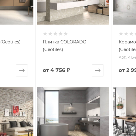
Geotiles)
Плитка COLORADO
Керамо
(Geotiles)
(Geotile
Арт.: 415
от
4 756 ₽
от
2 9