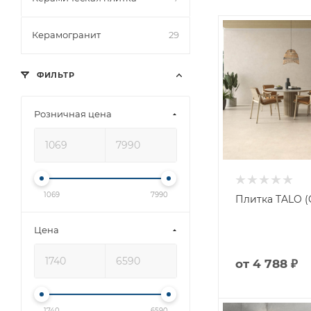
Керамогранит
29
ФИЛЬТР
Розничная цена
1069
7990
Плитка TALO (G
Цена
от
4 788 ₽
1740
6590