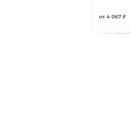
от
4 067 ₽
Плитка MARM
(Geotiles)
Арт.: 1138