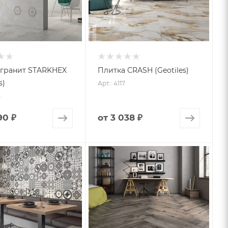
гранит STARKHEX
Плитка CRASH (Geotiles)
s)
Арт.: 4117
4
90 ₽
от
3 038 ₽