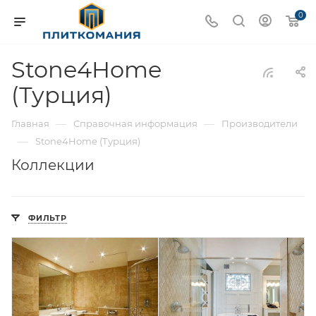
0
Stone4Home
(Турция)
—
—
Главная
Справочная информация
Производители
—
Stone4Home (Турция)
Коллекции
ФИЛЬТР