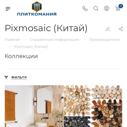
0
Pixmosaic (Китай)
—
—
Главная
Справочная информация
Производители
—
Pixmosaic (Китай)
Коллекции
ФИЛЬТР