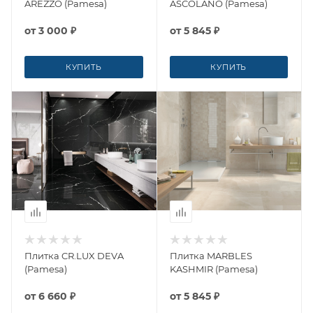
AREZZO (Pamesa)
ASCOLANO (Pamesa)
от
3 000 ₽
от
5 845 ₽
КУПИТЬ
КУПИТЬ
Плитка CR.LUX DEVA
Плитка MARBLES
(Pamesa)
KASHMIR (Pamesa)
от
6 660 ₽
от
5 845 ₽