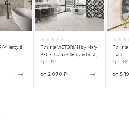
(Villeroy &
Плитка VICTORIAN by Mary
Плитка 
Katrantzou (Villeroy & Boch)
Boch)
Арт.: 1184
Арт.: 1148
от
2 070 ₽
от
5 1
ДОВ