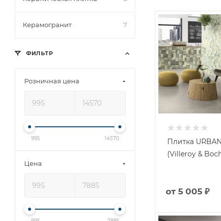
Керамогранит
7
ФИЛЬТР
Розничная цена
995
14570
Плитка URBAN
(Villeroy & Boc
Цена
от
5 005 ₽
995
7885