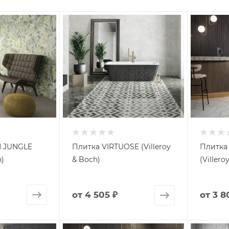
 JUNGLE
Плитка VIRTUOSE (Villeroy
Плитка
h)
& Boch)
(Villero
от
4 505 ₽
от
3 8