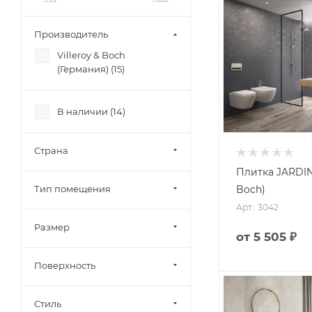
Производитель
Villeroy & Boch
(Германия) (
15
)
В наличии (
14
)
Страна
Плитка JARDIN 
Boch)
Тип помещения
Арт.: 3042
Размер
от
5 505 ₽
Поверхность
Стиль