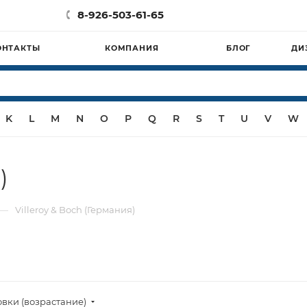
8-926-503-61-65
ОНТАКТЫ
КОМПАНИЯ
БЛОГ
ДИ
K
L
M
N
O
P
Q
R
S
T
U
V
W
)
—
Villeroy & Boch (Германия)
овки (возрастание)