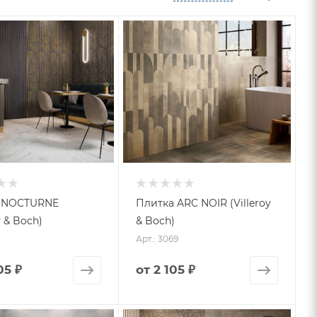
 NOCTURNE
Плитка ARC NOIR (Villeroy
y & Boch)
& Boch)
Арт.: 3069
05 ₽
от
2 105 ₽