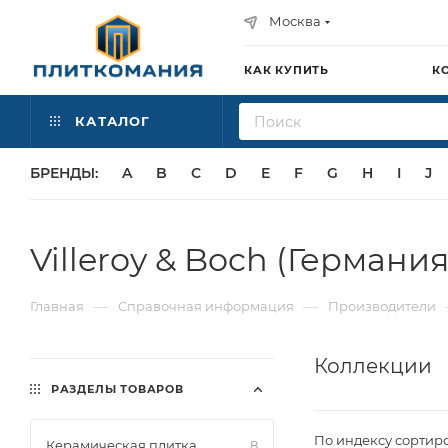
Москва
КАК КУПИТЬ
К
КАТАЛОГ
БРЕНДЫ:
A
B
C
D
E
F
G
H
I
J
Villeroy & Boch (Германия
—
—
Главная
Справочная информация
Производители
Коллекции
РАЗДЕЛЫ ТОВАРОВ
По индексу сортир
Керамическая плитка
8