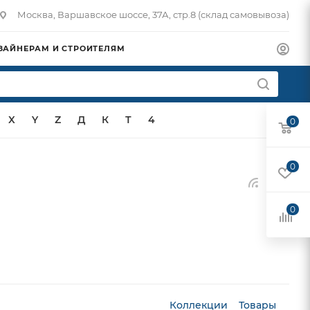
Москва, Варшавское шоссе, 37А, стр.8 (склад самовывоза)
ЗАЙНЕРАМ И СТРОИТЕЛЯМ
X
Y
Z
Д
К
Т
4
0
0
0
Коллекции
Товары