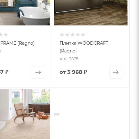
 FRAME (Ragno)
Плитка WOODCRAFT
(Ragno)
8
Арт.: 3875
47 ₽
от
3 968 ₽