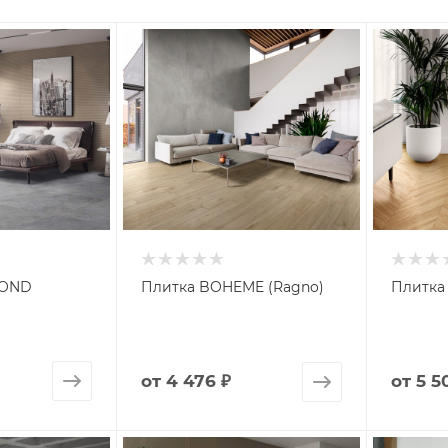
MOND
Плитка BOHEME (Ragno)
Плитка 
от
4 476 ₽
от
5 5