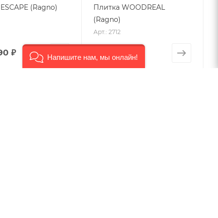
 ESCAPE (Ragno)
Плитка WOODREAL
(Ragno)
1
Арт.: 2712
90 ₽
от
2 810 ₽
Напишите нам, мы онлайн!
IMPERIALE (Ragno)
Плитка REGINA (Ragno)
2
Арт.: 2480