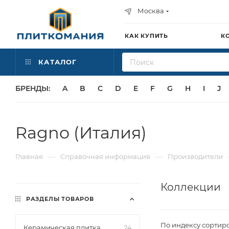
Москва
КАК КУПИТЬ
К
КАТАЛОГ
БРЕНДЫ:
A
B
C
D
E
F
G
H
I
J
Ragno (Италия)
—
—
Главная
Справочная информация
Производители
Коллекции
РАЗДЕЛЫ ТОВАРОВ
По индексу сортир
Керамическая плитка
24