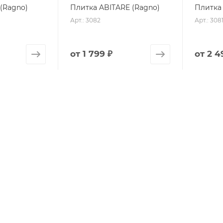
(Ragno)
Плитка ABITARE (Ragno)
Плитка
Арт.: 3082
Арт.: 308
от
1 799 ₽
от
2 4
STORY
Плитка CONTRASTI (Ragno)
Плитка 
Арт.: 2539
Арт.: 252