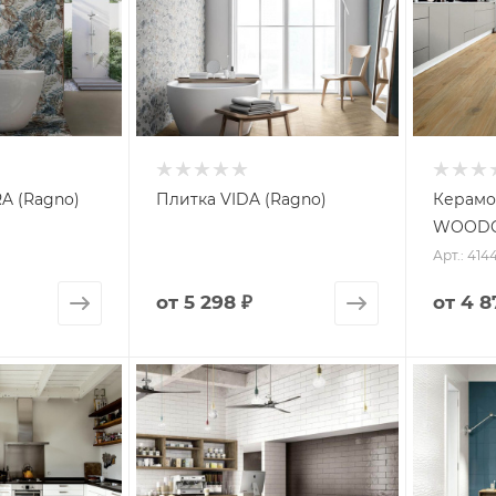
A (Ragno)
Плитка VIDA (Ragno)
Керамо
WOODG
Арт.: 414
от
5 298 ₽
от
4 8