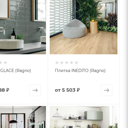
 GLACE (Ragno)
Плитка INEDITO (Ragno)
88 ₽
от
5 503 ₽