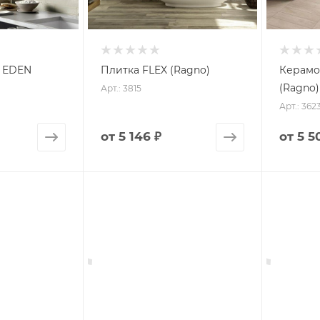
 EDEN
Плитка FLEX (Ragno)
Керамо
(Ragno)
Арт.: 3815
Арт.: 362
от
5 146 ₽
от
5 5