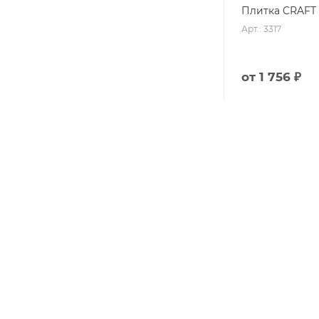
Плитка CRAFT 
Арт.: 3317
от
1 756 ₽
Плитка WOOD
(Ragno)