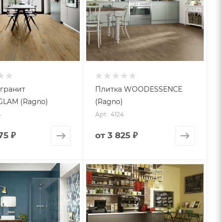
гранит
Плитка WOODESSENCE
LAM (Ragno)
(Ragno)
4
Арт.: 4124
75 ₽
от
3 825 ₽