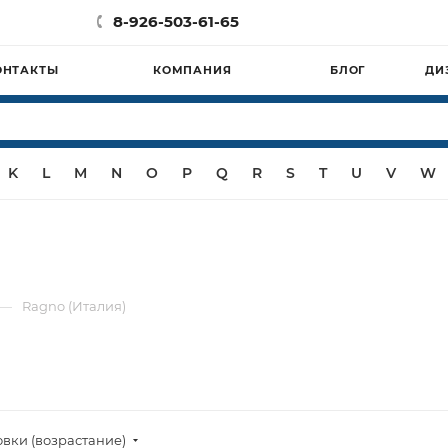
8-926-503-61-65
ОНТАКТЫ
КОМПАНИЯ
БЛОГ
ДИ
K
L
M
N
O
P
Q
R
S
T
U
V
W
—
Ragno (Италия)
овки (возрастание)