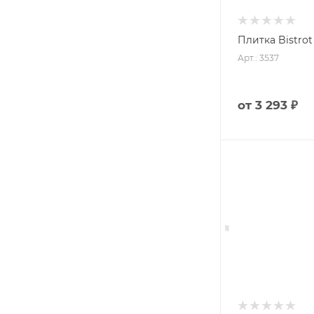
Плитка Bistrot
Арт.: 3537
от
3 293 ₽