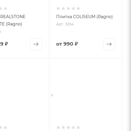
 REALSTONE
Плитка COLISEUM (Ragno)
TE (Ragno)
Арт.: 3354
5
29 ₽
от
990 ₽