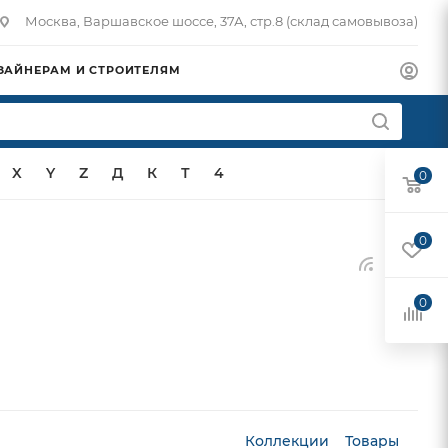
Москва, Варшавское шоссе, 37А, стр.8 (склад самовывоза)
ЗАЙНЕРАМ И СТРОИТЕЛЯМ
X
Y
Z
Д
К
Т
4
0
0
0
Коллекции
Товары