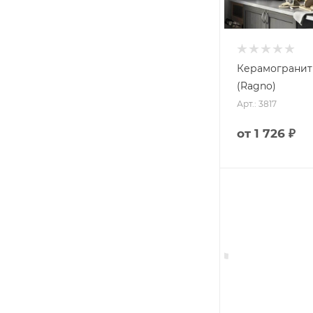
Керамогранит
(Ragno)
Арт.: 3817
от
1 726 ₽