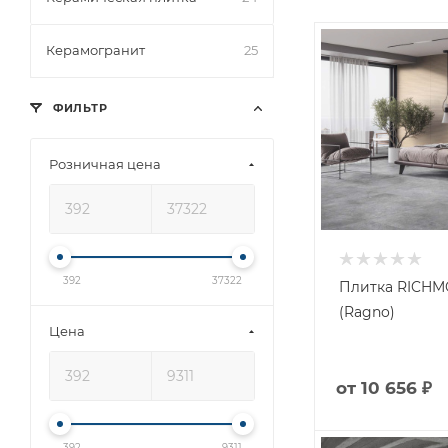
Керамогранит
25
ФИЛЬТР
Розничная цена
392
37322
Плитка RICH
(Ragno)
Цена
от
10 656 ₽
392
9311