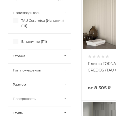
Производитель
TAU Ceramica (Испания)
(
111
)
В наличии (
111
)
Страна
Плитка TORN
GREDOS (TAU 
Тип помещения
Размер
от
8 505 ₽
Поверхность
Стиль