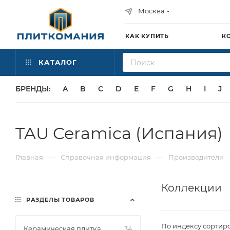
Москва
КАК КУПИТЬ
К
КАТАЛОГ
БРЕНДЫ:
A
B
C
D
E
F
G
H
I
J
TAU Ceramica (Испания)
—
—
Главная
Справочная информация
Производители
Коллекции
РАЗДЕЛЫ ТОВАРОВ
По индексу сортир
Керамическая плитка
34