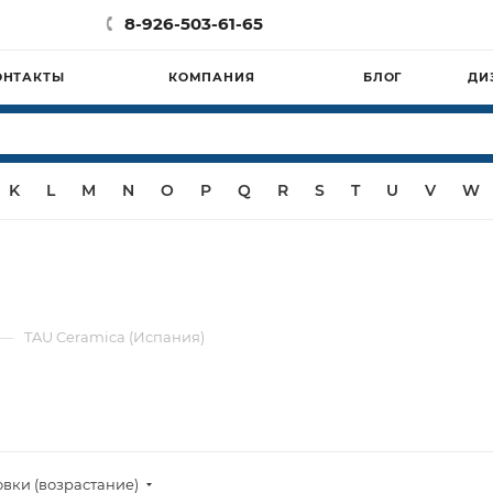
8-926-503-61-65
ОНТАКТЫ
КОМПАНИЯ
БЛОГ
ДИ
K
L
M
N
O
P
Q
R
S
T
U
V
W
—
TAU Ceramica (Испания)
овки (возрастание)