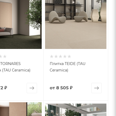
 TORNARES
Плитка TEIDE (TAU
 (TAU Ceramica)
Ceramica)
72 ₽
от
8 505 ₽