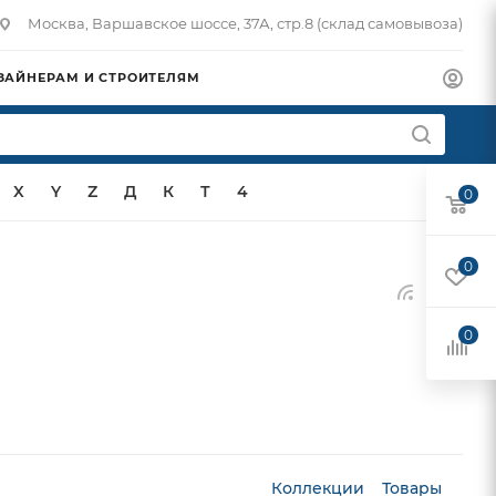
Москва, Варшавское шоссе, 37А, стр.8 (склад самовывоза)
ЗАЙНЕРАМ И СТРОИТЕЛЯМ
X
Y
Z
Д
К
Т
4
0
0
0
Коллекции
Товары