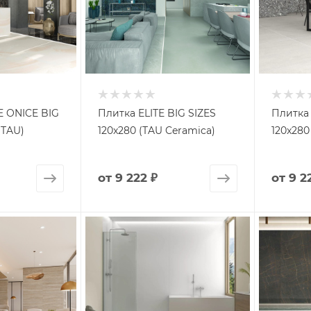
E ONICE BIG
Плитка ELITE BIG SIZES
Плитка 
(TAU)
120x280 (TAU Ceramica)
120x280
от
9 222 ₽
от
9 2