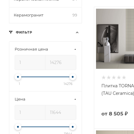
Керамогранит
99
ФИЛЬТР
Розничная цена
1
14276
Плитка TORN
(TAU Ceramica
Цена
от
8 505 ₽
1
11644