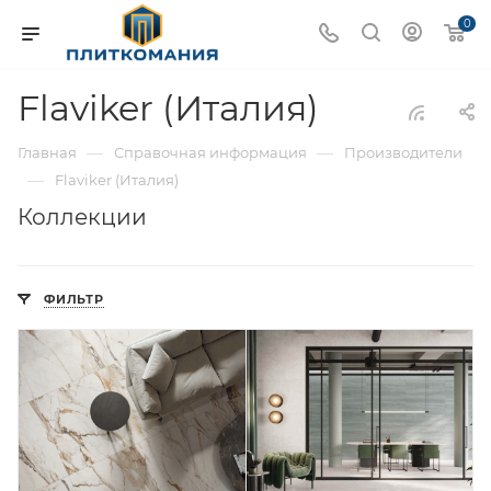
0
Flaviker (Италия)
—
—
Главная
Справочная информация
Производители
—
Flaviker (Италия)
Коллекции
ФИЛЬТР