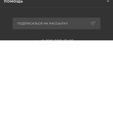
ПОМОЩЬ
ПОДПИСАТЬСЯ НА РАССЫЛКУ
8-926-503-61-65
zakaz@plitkomania.ru
Москва, Варшавское шоссе, 37А,
стр.8 (склад самовывоза)