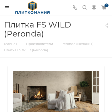
0
Плитка FS WILD
(Peronda)
—
—
—
Главная
Производители
Peronda (Испания)
Плитка FS WILD (Peronda)