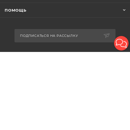
ПОМОЩЬ
ПОДПИСАТЬСЯ НА РАССЫЛКУ
8-926-503-61-65
zakaz@plitkomania.ru
Москва, Варшавское шоссе, 37А,
стр.8 (склад самовывоза)