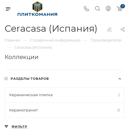
0
Ceracasa (Испания)
—
—
Главная
Справочная информация
Производители
—
Ceracasa (Испания)
Коллекции
РАЗДЕЛЫ ТОВАРОВ
Керамическая плитка
2
Керамогранит
8
ФИЛЬТР