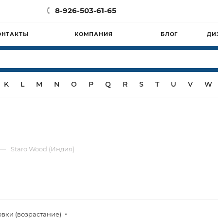
8-926-503-61-65
ОНТАКТЫ
КОМПАНИЯ
БЛОГ
ДИ
K
L
M
N
O
P
Q
R
S
T
U
V
W
—
Staro Wood (Индия)
овки (возрастание)