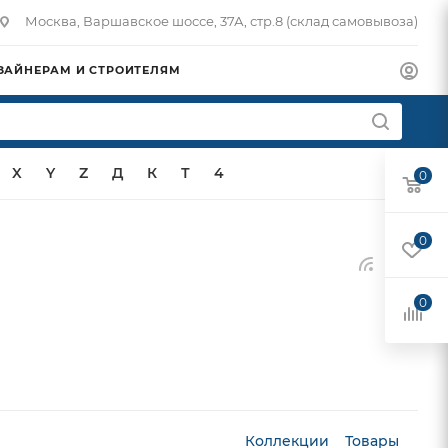
Москва, Варшавское шоссе, 37А, стр.8 (склад самовывоза)
ЗАЙНЕРАМ И СТРОИТЕЛЯМ
X
Y
Z
Д
К
Т
4
0
0
0
Коллекции
Товары