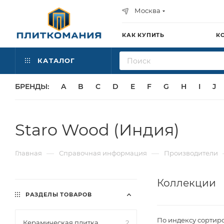
Москва
КАК КУПИТЬ
К
КАТАЛОГ
БРЕНДЫ:
A
B
C
D
E
F
G
H
I
J
Staro Wood (Индия)
—
—
Главная
Справочная информация
Производители
Коллекции
РАЗДЕЛЫ ТОВАРОВ
По индексу сортир
Керамическая плитка
2