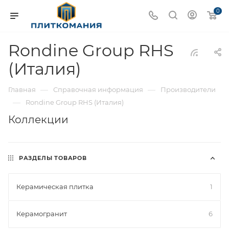
0
Rondine Group RHS
(Италия)
—
—
Главная
Справочная информация
Производители
—
Rondine Group RHS (Италия)
Коллекции
РАЗДЕЛЫ ТОВАРОВ
Керамическая плитка
1
Керамогранит
6