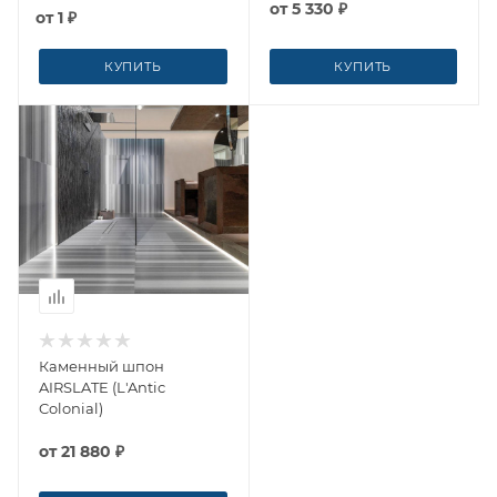
от
5 330 ₽
от
1 ₽
КУПИТЬ
КУПИТЬ
Каменный шпон
AIRSLATE (L'Antic
Colonial)
от
21 880 ₽