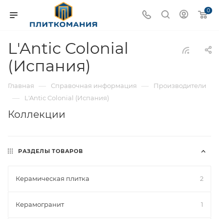
0
L'Antic Colonial
(Испания)
—
—
Главная
Справочная информация
Производители
—
L'Antic Colonial (Испания)
Коллекции
РАЗДЕЛЫ ТОВАРОВ
Керамическая плитка
2
Керамогранит
1