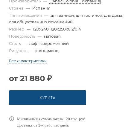
Производитель
—
L'Antic Colonial (Испания)
Страна
—
Испания
Тип помещения
—
для ванной, для гостиной, для дома,
для общественных помещений
Размер
—
120x240, 120x250x0.2/0.4
Поверхность
—
матовая
Стиль
—
лофт, современный
Рисунок
—
под камень
Все характеристики
от
21 880 ₽
КУПИТЬ
Минимальная сумма заказа - 20 тыс. руб.
Доставка от 2-х рабочих дней.