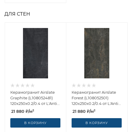
ДЛЯ СТЕН
Керамогранит Airslate
Керамогранит Airslate
Graphite (L108052481)
Forest (L108052501)
120x250x0.2/0.4 от L'Antic
120x250x0.2/0.4 от L'Antic
Colonial (Испания)
Colonial (Испания)
21 880
₽
/м²
21 880
₽
/м²
В КОРЗИНУ
В КОРЗИНУ