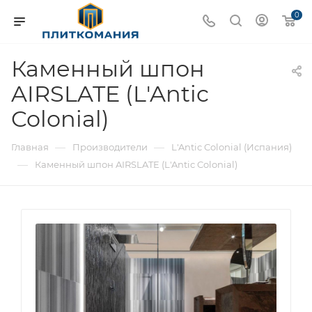
0
Каменный шпон
AIRSLATE (L'Antic
Colonial)
—
—
Главная
Производители
L'Antic Colonial (Испания)
—
Каменный шпон AIRSLATE (L'Antic Colonial)