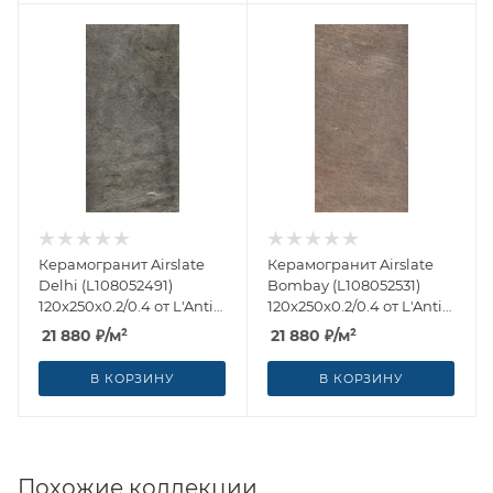
Керамогранит Airslate
Керамогранит Airslate
Delhi (L108052491)
Bombay (L108052531)
120x250x0.2/0.4 от L'Antic
120x250x0.2/0.4 от L'Antic
Colonial (Испания)
Colonial (Испания)
21 880
₽
/м²
21 880
₽
/м²
В КОРЗИНУ
В КОРЗИНУ
Похожие коллекции