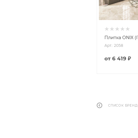
Плитка ONIX (I
Арт.: 2058
от
6 419 ₽
СПИСОК БРЕН