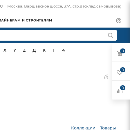
Москва, Варшавское шоссе, 37А, стр.8 (склад самовывоза)
ЗАЙНЕРАМ И СТРОИТЕЛЯМ
X
Y
Z
Д
К
Т
4
0
0
0
Коллекции
Товары