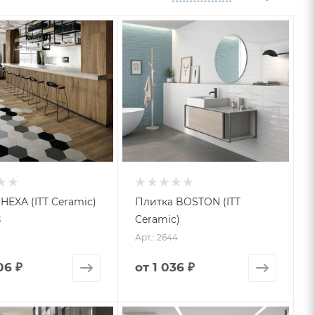
HEXA (ITT Ceramic)
Плитка BOSTON (ITT
Ceramic)
3
Арт.: 2644
06 ₽
от
1 036 ₽