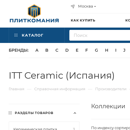
Москва
КАК КУПИТЬ
К
КАТАЛОГ
БРЕНДЫ:
A
B
C
D
E
F
G
H
I
J
ITT Ceramic (Испания)
—
—
Главная
Справочная информация
Производители
Коллекции
РАЗДЕЛЫ ТОВАРОВ
По индексу сортир
Керамическая плитка
3