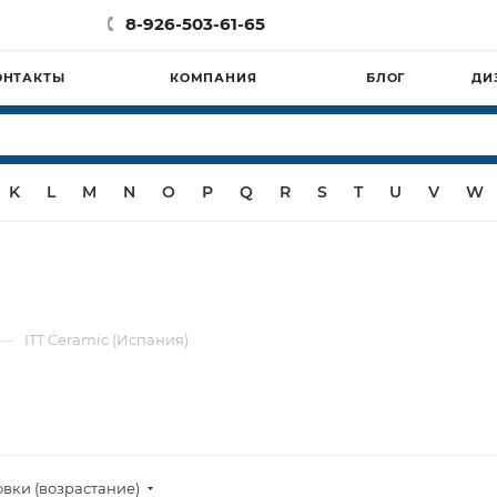
8-926-503-61-65
ОНТАКТЫ
КОМПАНИЯ
БЛОГ
ДИ
K
L
M
N
O
P
Q
R
S
T
U
V
W
—
ITT Ceramic (Испания)
овки (возрастание)