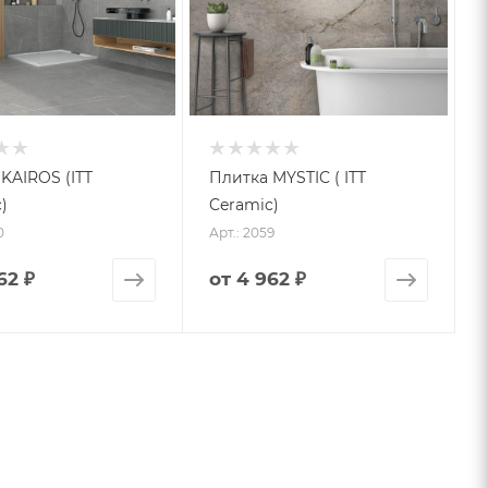
KAIROS (ITT
Плитка MYSTIC ( ITT
)
Ceramic)
0
Арт.: 2059
62 ₽
от
4 962 ₽