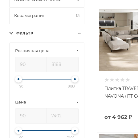
Керамогранит
15
ФИЛЬТР
Розничная цена
90
8188
Плитка TRAVE
NAVONA (ITT C
Цена
от
4 962 ₽
90
7402