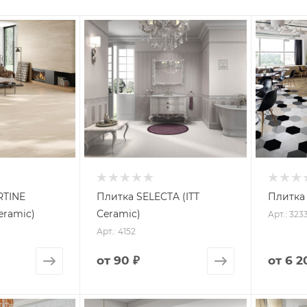
RTINE
Плитка SELECTA (ITT
Плитка 
eramic)
Ceramic)
Арт.: 323
Арт.: 4152
от
90 ₽
от
6 2