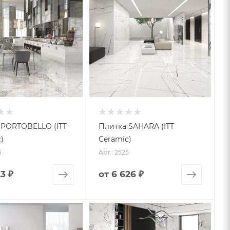
 PORTOBELLO (ITT
Плитка SAHARA (ITT
)
Ceramic)
6
Арт.: 2525
23 ₽
от
6 626 ₽