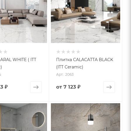
ARAL WHITE ( ITT
Плитка CALACATTA BLACK
)
(ITT Ceramic)
4
Арт.: 2063
23 ₽
от
7 123 ₽