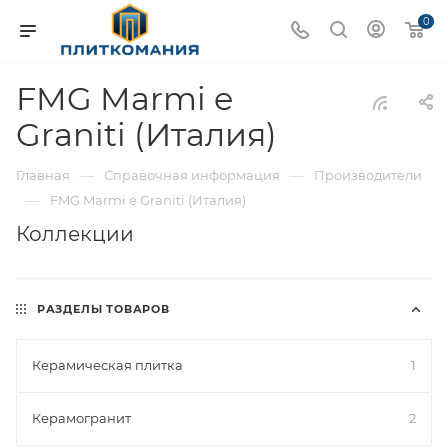
0
FMG Marmi e
Graniti (Италия)
—
—
Главная
Справочная информация
Производители
—
FMG Marmi e Graniti (Италия)
Коллекции
РАЗДЕЛЫ ТОВАРОВ
Керамическая плитка
1
Керамогранит
2