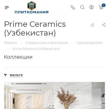
0
Prime Ceramics
(Узбекистан)
—
—
Главная
Справочная информация
Производители
—
Prime Ceramics (Узбекистан)
Коллекции
ФИЛЬТР