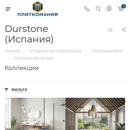
0
Durstone
(Испания)
—
—
Главная
Справочная информация
Производители
—
Durstone (Испания)
Коллекции
ФИЛЬТР