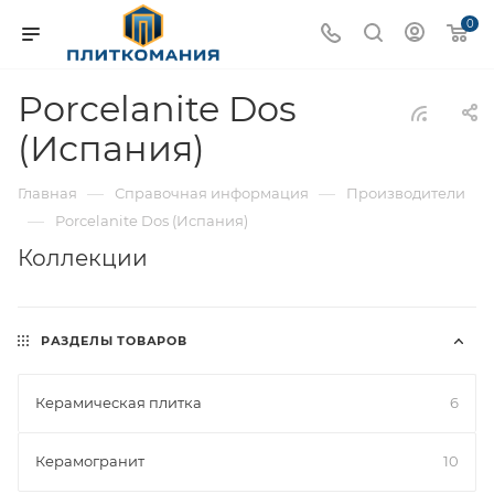
0
Porcelanite Dos
(Испания)
—
—
Главная
Справочная информация
Производители
—
Porcelanite Dos (Испания)
Коллекции
РАЗДЕЛЫ ТОВАРОВ
Керамическая плитка
6
Керамогранит
10