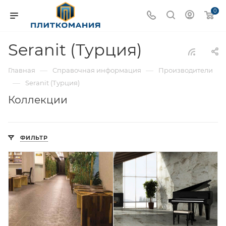
0
Seranit (Турция)
—
—
Главная
Справочная информация
Производители
—
Seranit (Турция)
Коллекции
ФИЛЬТР