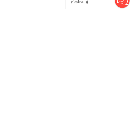
(Stylnul))
от
1 995 ₽
от
2 808 ₽
КУПИТЬ
КУПИТЬ
Плитка FIRENZE (STN
Плитка DUOMO (STN
Ceramica (Stylnul))
Ceramica)
от
3 900 ₽
от
3 451 ₽