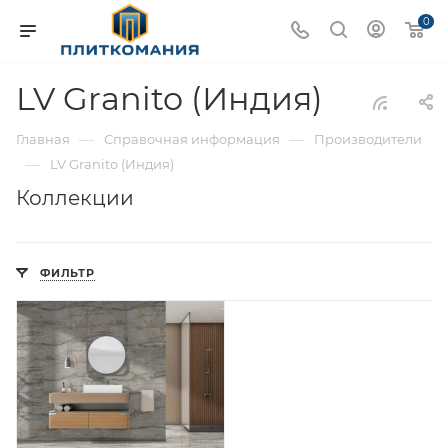
0
LV Granito (Индия)
—
—
Главная
Справочная информация
Производители
—
LV Granito (Индия)
Коллекции
ФИЛЬТР