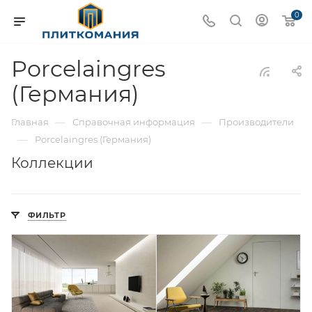
0
Porcelaingres
(Германия)
—
—
Главная
Справочная информация
Производители
—
Porcelaingres (Германия)
Коллекции
ФИЛЬТР