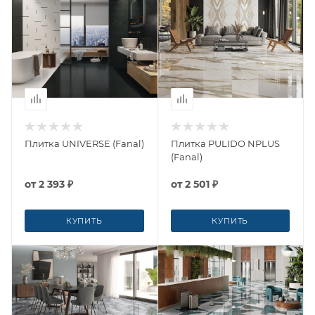
Плитка UNIVERSE (Fanal)
Плитка PULIDO NPLUS
(Fanal)
от
2 393 ₽
от
2 501 ₽
КУПИТЬ
КУПИТЬ