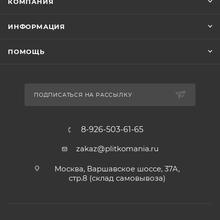
КОМПАНИЯ
ИНФОРМАЦИЯ
ПОМОЩЬ
ПОДПИСАТЬСЯ НА РАССЫЛКУ
8-926-503-61-65
zakaz@plitkomania.ru
Москва, Варшавское шоссе, 37А,
стр.8 (склад самовывоза)