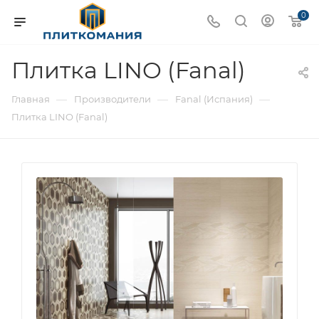
0
Плитка LINO (Fanal)
—
—
—
Главная
Производители
Fanal (Испания)
Плитка LINO (Fanal)