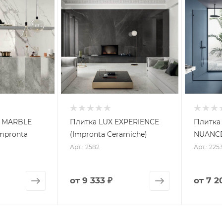
т MARBLE
Плитка LUX EXPERIENCE
Плитка I
mpronta
(Impronta Ceramiche)
NUANC
Арт.: 2582
Арт.: 225
от
9 333 ₽
от
7 2