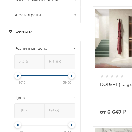
Керамогранит
8
ФИЛЬТР
Розничная цена
2016
59188
DORSET (Italgra
Цена
от
6 647 ₽
1197
9333