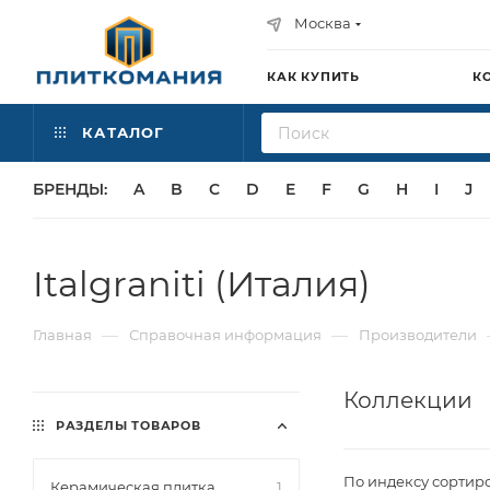
Москва
КАК КУПИТЬ
К
КАТАЛОГ
БРЕНДЫ:
A
B
C
D
E
F
G
H
I
J
Italgraniti (Италия)
—
—
Главная
Справочная информация
Производители
Коллекции
РАЗДЕЛЫ ТОВАРОВ
По индексу сортир
Керамическая плитка
1