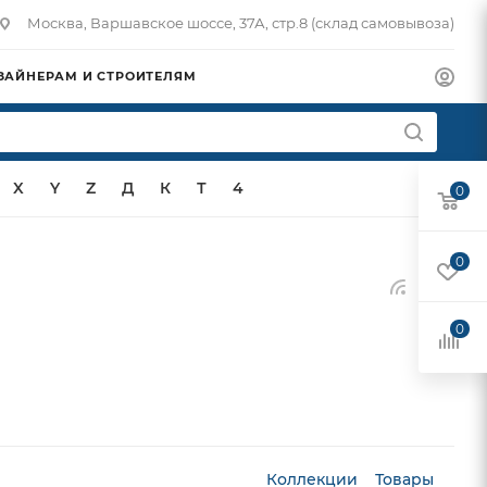
Москва, Варшавское шоссе, 37А, стр.8 (склад самовывоза)
ЗАЙНЕРАМ И СТРОИТЕЛЯМ
X
Y
Z
Д
К
Т
4
0
0
0
Коллекции
Товары