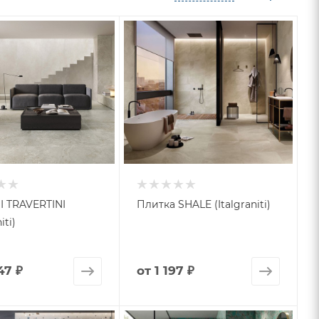
I TRAVERTINI
Плитка SHALE (Italgraniti)
iti)
47 ₽
от
1 197 ₽