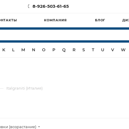
8-926-503-61-65
ОНТАКТЫ
КОМПАНИЯ
БЛОГ
ДИ
K
L
M
N
O
P
Q
R
S
T
U
V
W
—
Italgraniti (Италия)
овки (возрастание)