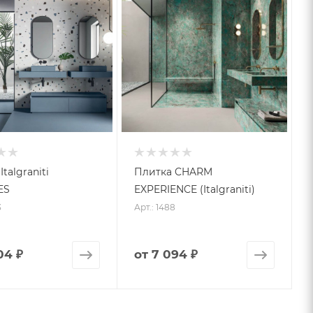
talgraniti
Плитка CHARM
ES
EXPERIENCE (Italgraniti)
3
Арт.: 1488
04 ₽
от
7 094 ₽