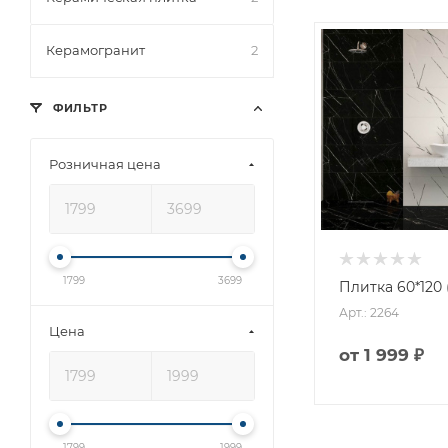
Керамогранит
2
ФИЛЬТР
Розничная цена
1799
3699
Плитка 60*120 
Арт.: 2264
Цена
от
1 999 ₽
1799
1999