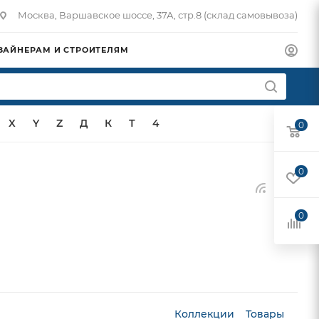
Москва, Варшавское шоссе, 37А, стр.8 (склад самовывоза)
ЗАЙНЕРАМ И СТРОИТЕЛЯМ
X
Y
Z
Д
К
Т
4
0
0
0
Коллекции
Товары