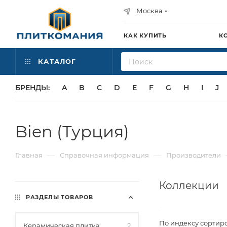
Москва
КАК КУПИТЬ
К
КАТАЛОГ
БРЕНДЫ:
A
B
C
D
E
F
G
H
I
J
Bien (Турция)
—
—
Главная
Справочная информация
Производители
Коллекции
РАЗДЕЛЫ ТОВАРОВ
По индексу сортир
Керамическая плитка
2