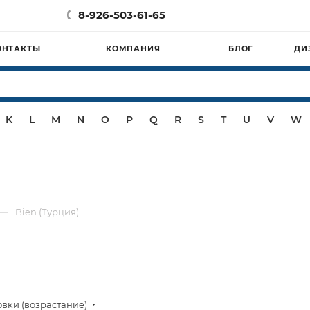
8-926-503-61-65
ОНТАКТЫ
КОМПАНИЯ
БЛОГ
ДИ
K
L
M
N
O
P
Q
R
S
T
U
V
W
—
Bien (Турция)
овки (возрастание)