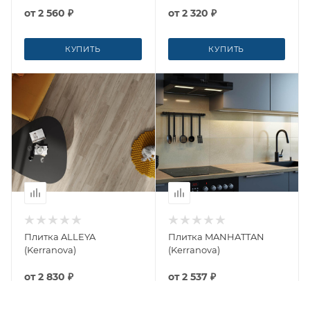
от
2 560 ₽
от
2 320 ₽
КУПИТЬ
КУПИТЬ
Плитка ALLEYA
Плитка MANHATTAN
(Kerranova)
(Kerranova)
от
2 830 ₽
от
2 537 ₽