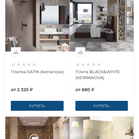
Плитка SATIN (Kerranova)
Плита BLACK&WHITE
(KERRANOVA)
от
2 320 ₽
от
680 ₽
КУПИТЬ
КУПИТЬ