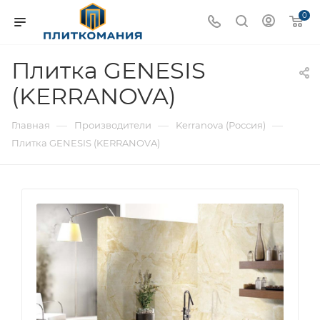
0
Плитка GENESIS
(KERRANOVA)
—
—
—
Главная
Производители
Kerranova (Россия)
Плитка GENESIS (KERRANOVA)