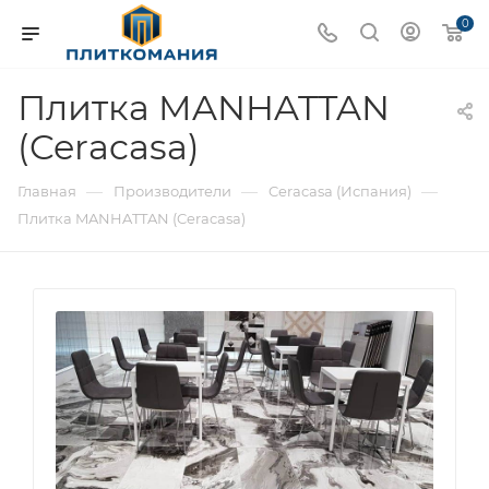
0
Плитка MANHATTAN
(Ceracasa)
—
—
—
Главная
Производители
Ceracasa (Испания)
Плитка MANHATTAN (Ceracasa)