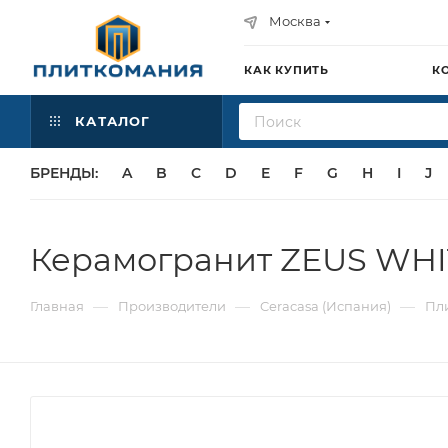
Москва
КАК КУПИТЬ
К
КАТАЛОГ
БРЕНДЫ:
A
B
C
D
E
F
G
H
I
J
Керамогранит ZEUS WHITE
—
—
—
Главная
Производители
Ceracasa (Испания)
Пл