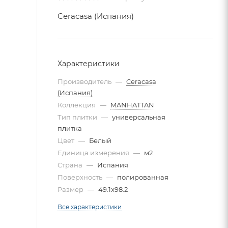
Ceracasa (Испания)
Характеристики
Производитель
—
Ceracasa
(Испания)
Коллекция
—
MANHATTAN
Тип плитки
—
универсальная
плитка
Цвет
—
Белый
Единица измерения
—
м2
Страна
—
Испания
Поверхность
—
полированная
Размер
—
49.1x98.2
Все характеристики