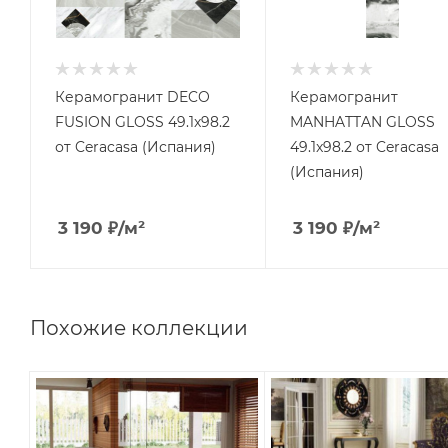
Керамогранит DECO
Керамогранит
FUSION GLOSS 49.1x98.2
MANHATTAN GLOSS
от Ceracasa (Испания)
49.1x98.2 от Ceracasa
(Испания)
3 190
₽
/м²
3 190
₽
/м²
Похожие коллекции