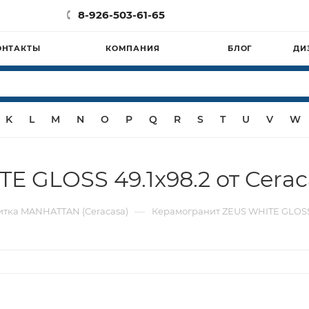
8-926-503-61-65
ОНТАКТЫ
КОМПАНИЯ
БЛОГ
ДИ
K
L
M
N
O
P
Q
R
S
T
U
V
W
 GLOSS 49.1x98.2 от Cerac
—
итка MANHATTAN (Ceracasa)
Керамогранит ZEUS WHITE GLOSS 4