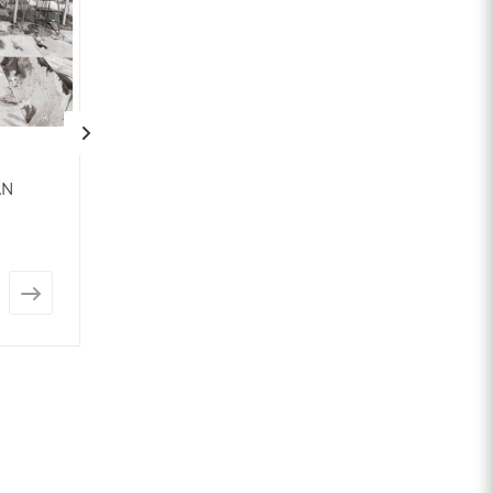
AN
Плитка AREZZO
Плитка BLUEM
(Ceracasa)
(Ceracasa)
Арт.: 3215
Арт.: 2810
от
5 002 ₽
от
5 742 ₽