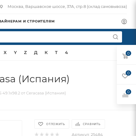
Москва, Варшавское шоссе, 37А, стр.8 (склад самовывоза)
ЗАЙНЕРАМ И СТРОИТЕЛЯМ
X
Y
Z
Д
К
Т
4
0
0
asa (Испания)
0
9.1x98.2 от Ceracasa (Испания)
ОТЛОЖИТЬ
СРАВНИТЬ
Артикул:
25484