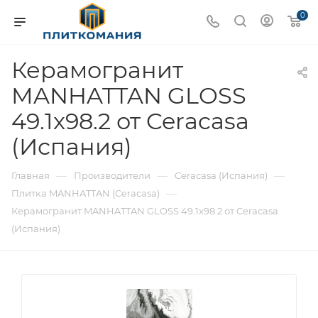
0
Керамогранит
MANHATTAN GLOSS
49.1x98.2 от Ceracasa
(Испания)
—
—
—
Главная
Производители
Ceracasa (Испания)
—
Плитка MANHATTAN (Ceracasa)
Керамогранит MANHATTAN GLOSS 49.1x98.2 от Ceracasa
(Испания)