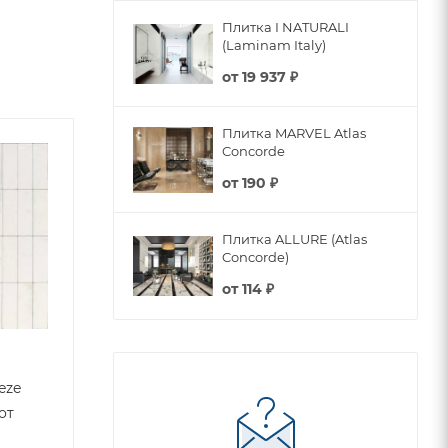
Плитка I NATURALI
(Laminam Italy)
от
19 937 ₽
Плитка MARVEL Atlas
Concorde
от
190 ₽
Плитка ALLURE (Atlas
Concorde)
от
114 ₽
eze
от