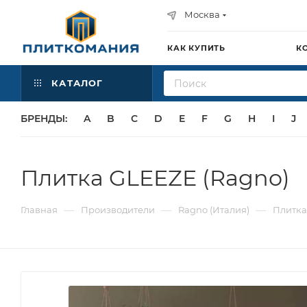
Москва
КАК КУПИТЬ
К
КАТАЛОГ
БРЕНДЫ:
A
B
C
D
E
F
G
H
I
J
Плитка GLEEZE (Ragno)
—
—
—
Главная
Производители
Ragno (Италия)
Плитка