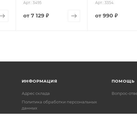
Арт.: 3495
Арт.: 3354
от
7 129 ₽
от
990 ₽
ИНФОРМАЦИЯ
ПОМОЩЬ
Адрес склада
Вопрос-отв
Политика обработки персональных
данных