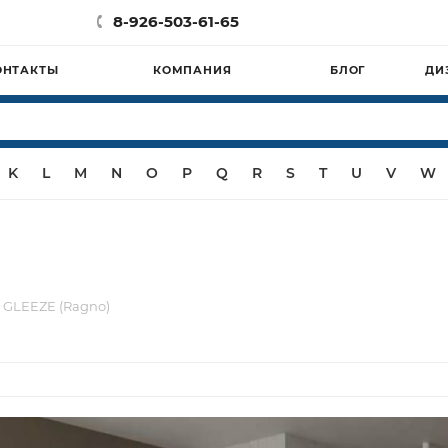
8-926-503-61-65
ОНТАКТЫ
КОМПАНИЯ
БЛОГ
ДИ
K
L
M
N
O
P
Q
R
S
T
U
V
W
 GLEEZE (Ragno)