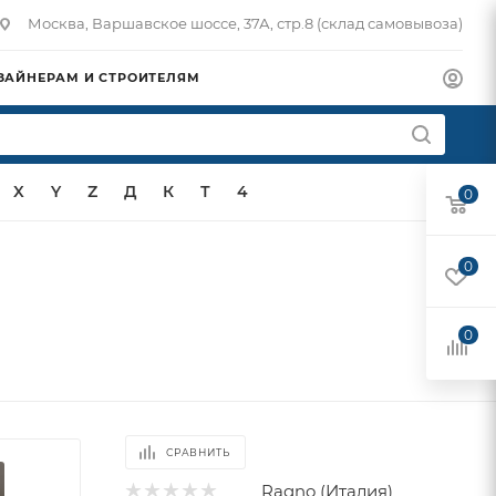
Москва, Варшавское шоссе, 37А, стр.8 (склад самовывоза)
ЗАЙНЕРАМ И СТРОИТЕЛЯМ
X
Y
Z
Д
К
Т
4
0
0
0
СРАВНИТЬ
Ragno (Италия)