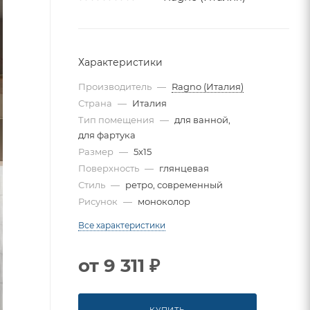
Характеристики
Производитель
—
Ragno (Италия)
Страна
—
Италия
Тип помещения
—
для ванной,
для фартука
Размер
—
5x15
Поверхность
—
глянцевая
Стиль
—
ретро, современный
Рисунок
—
моноколор
Все характеристики
от
9 311 ₽