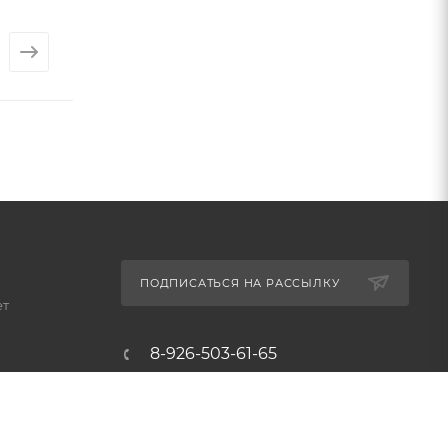
от
1 756 ₽
от
1 799 ₽
ПОДПИСАТЬСЯ НА РАССЫЛКУ
ет
8-926-503-61-65
zakaz@plitkomania.ru
Москва, Варшавское шоссе,