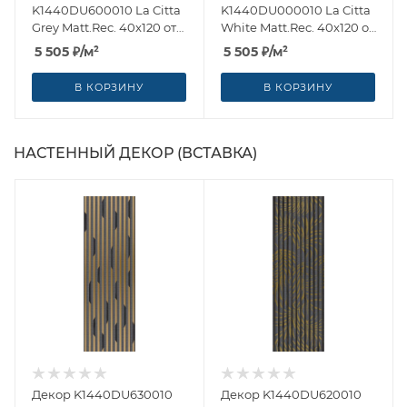
K1440DU600010 La Citta
K1440DU000010 La Citta
Grey Matt.Rec. 40x120 от
White Matt.Rec. 40x120 от
Villeroy & Boch
Villeroy & Boch
5 505
₽
/м²
5 505
₽
/м²
(Германия)
(Германия)
В КОРЗИНУ
В КОРЗИНУ
НАСТЕННЫЙ ДЕКОР (ВСТАВКА)
Декор K1440DU630010
Декор K1440DU620010