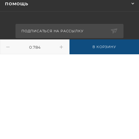
ПОМОЩЬ
ПОДПИСАТЬСЯ НА РАССЫЛКУ
В КОРЗИНУ
8-926-503-61-65
zakaz@plitkomania.ru
Москва, Варшавское шоссе, 37А,
стр.8 (склад самовывоза)