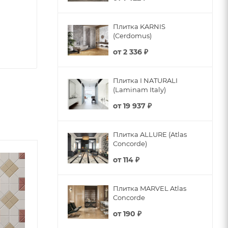
Плитка KARNIS
(Cerdomus)
от
2 336 ₽
Плитка I NATURALI
(Laminam Italy)
от
19 937 ₽
Плитка ALLURE (Atlas
Concorde)
от
114 ₽
Плитка MARVEL Atlas
Concorde
от
190 ₽