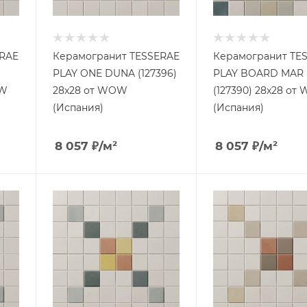
ERAE
Керамогранит TESSERAE
Керамогранит TE
PLAY ONE DUNA (127396)
PLAY BOARD MAR
OW
28x28 от WOW
(127390) 28x28 о
(Испания)
(Испания)
8 057
₽
/м²
8 057
₽
/м²