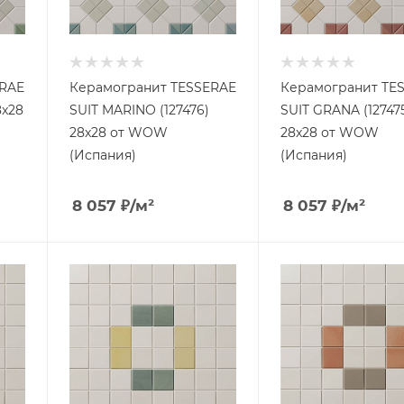
ERAE
Керамогранит TESSERAE
Керамогранит TE
8x28
SUIT MARINO (127476)
SUIT GRANA (12747
28x28 от WOW
28x28 от WOW
(Испания)
(Испания)
8 057
₽
/м²
8 057
₽
/м²