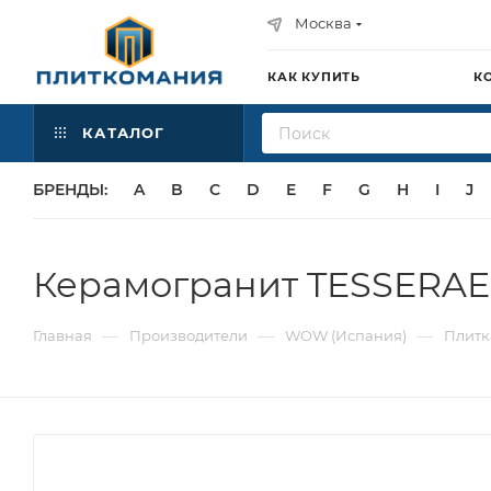
Москва
КАК КУПИТЬ
К
КАТАЛОГ
БРЕНДЫ:
A
B
C
D
E
F
G
H
I
J
Керамогранит TESSERAE 
—
—
—
Главная
Производители
WOW (Испания)
Плитк