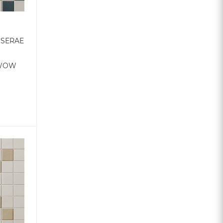
SSERAE
т WOW