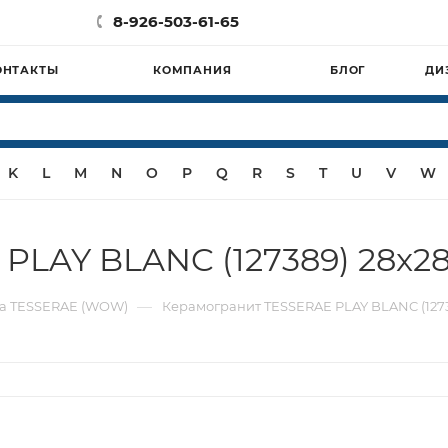
8-926-503-61-65
ОНТАКТЫ
КОМПАНИЯ
БЛОГ
ДИ
K
L
M
N
O
P
Q
R
S
T
U
V
W
PLAY BLANC (127389) 28x2
—
а TESSERAE (WOW)
Керамогранит TESSERAE PLAY BLANC (1273