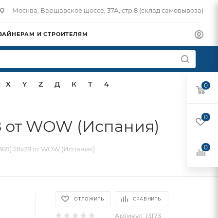
Москва, Варшавское шоссе, 37А, стр.8 (склад самовывоза)
ЗАЙНЕРАМ И СТРОИТЕЛЯМ
X
Y
Z
Д
К
Т
4
0
0
8 от WOW (Испания)
0
89) 28x28 от WOW (Испания)
ОТЛОЖИТЬ
СРАВНИТЬ
Артикул:
13173