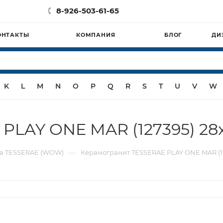
8-926-503-61-65
ОНТАКТЫ
КОМПАНИЯ
БЛОГ
ДИ
K
L
M
N
O
P
Q
R
S
T
U
V
W
PLAY ONE MAR (127395) 28
—
а TESSERAE (WOW)
Керамогранит TESSERAE PLAY ONE MAR (1