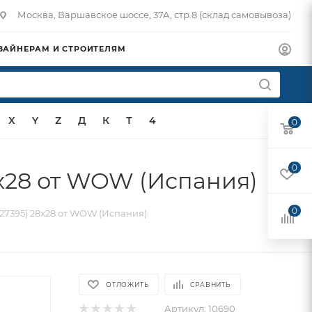
Москва, Варшавское шоссе, 37А, стр.8 (склад самовывоза)
ЗАЙНЕРАМ И СТРОИТЕЛЯМ
X
Y
Z
Д
К
Т
4
0
0
x28 от WOW (Испания)
0
27395) 28x28 от WOW (Испания)
ОТЛОЖИТЬ
СРАВНИТЬ
Артикул:
10690