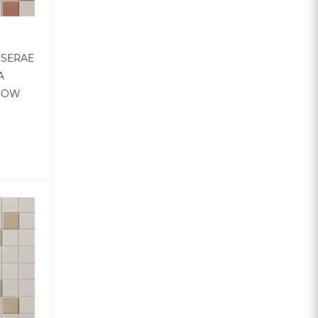
SSERAE
A
 WOW