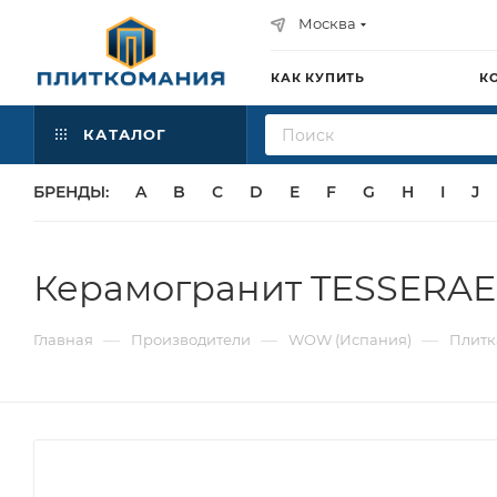
Москва
КАК КУПИТЬ
К
КАТАЛОГ
БРЕНДЫ:
A
B
C
D
E
F
G
H
I
J
Керамогранит TESSERAE 
—
—
—
Главная
Производители
WOW (Испания)
Плитк