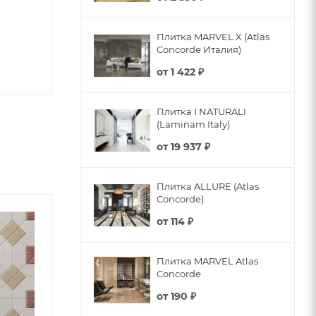
Плитка MARVEL X (Atlas
Concorde Италия)
от
1 422 ₽
Плитка I NATURALI
(Laminam Italy)
от
19 937 ₽
Плитка ALLURE (Atlas
Concorde)
от
114 ₽
Плитка MARVEL Atlas
Concorde
от
190 ₽