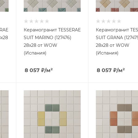
ERAE
Керамогранит TESSERAE
Керамогранит TE
8x28
SUIT MARINO (127476)
SUIT GRANA (12747
28x28 от WOW
28x28 от WOW
(Испания)
(Испания)
8 057
₽
/м²
8 057
₽
/м²