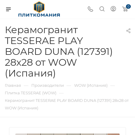
0
Керамогранит
TESSERAE PLAY
BOARD DUNA (127391)
28x28 от WOW
(Испания)
—
—
—
Главная
Производители
WOW (Испания)
—
Плитка TESSERAE (WOW)
Керамогранит TESSERAE PLAY BOARD DUNA (127391) 28x28 от
WOW (Испания)