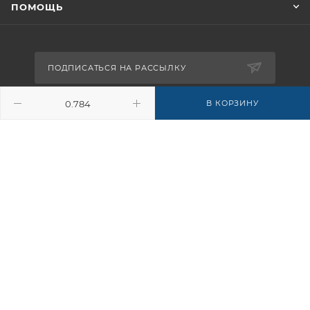
ПОМОЩЬ
ПОДПИСАТЬСЯ НА РАССЫЛКУ
В КОРЗИНУ
8-926-503-61-65
zakaz@plitkomania.ru
Москва, Варшавское шоссе, 37А,
стр.8 (склад самовывоза)