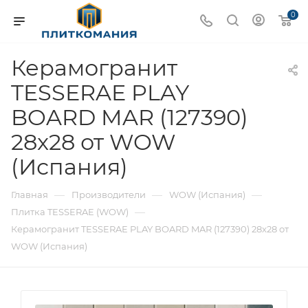
0
Керамогранит
TESSERAE PLAY
BOARD MAR (127390)
28x28 от WOW
(Испания)
—
—
—
Главная
Производители
WOW (Испания)
—
Плитка TESSERAE (WOW)
Керамогранит TESSERAE PLAY BOARD MAR (127390) 28x28 от
WOW (Испания)