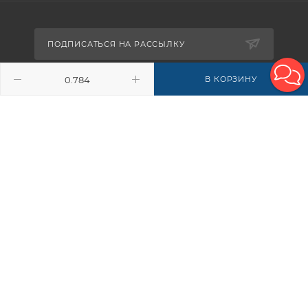
ПОДПИСАТЬСЯ НА РАССЫЛКУ
В КОРЗИНУ
8-926-503-61-65
zakaz@plitkomania.ru
Москва, Варшавское шоссе, 37А,
стр.8 (склад самовывоза)