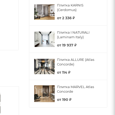
Плитка KARNIS
(Cerdomus)
от
2 336 ₽
Плитка I NATURALI
(Laminam Italy)
от
19 937 ₽
Плитка ALLURE (Atlas
Concorde)
от
114 ₽
Плитка MARVEL Atlas
Concorde
от
190 ₽