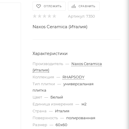
ОТЛОЖИТЬ
СРАВНИТЬ
Артикул:
7350
Naxos Ceramica (Италия)
Характеристики
Производитель
—
Naxos Ceramica
(Италия)
Коллекция
—
RHAPSODY
Тип плитки
—
универсальная
плитка
Цвет
—
Белый
Единица измерения
—
м2
Страна
—
Италия
Поверхность
—
полированная
Размер
—
60x60