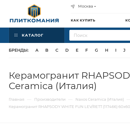
Москва
КАК КУПИТЬ
К
КАТАЛОГ
БРЕНДЫ:
A
B
C
D
E
F
G
H
I
J
Керамогранит RHAPSODY 
Ceramica (Италия)
—
—
Главная
Производители
Naxos Ceramica (Италия)
Керамогранит RHAPSODY WHITE FUN LEV/RETT.(117466) 60x60 