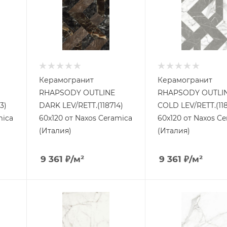
Керамогранит
Керамогранит
RHAPSODY OUTLINE
RHAPSODY OUTLI
3)
DARK LEV/RETT.(118714)
COLD LEV/RETT.(118
mica
60x120 от Naxos Ceramica
60x120 от Naxos C
(Италия)
(Италия)
9 361
₽
/м²
9 361
₽
/м²