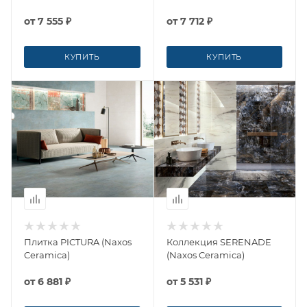
от
7 555 ₽
от
7 712 ₽
КУПИТЬ
КУПИТЬ
Плитка PICTURA (Naxos
Коллекция SERENADE
Ceramica)
(Naxos Ceramica)
от
6 881 ₽
от
5 531 ₽