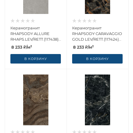
Керамогранит
Керамогранит
RHAPSODY ALLURE
RHAPSODY CARAVAGGIO
RHAPS.LEV/RETT.(117438)
GOLD LEV/RETT.(117424)
60x120 от Naxos Ceramica
60x120 от Naxos Ceramica
8 233
₽
/м²
8 233
₽
/м²
(Италия)
(Италия)
В КОРЗИНУ
В КОРЗИНУ