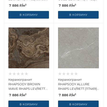
от Naxos Ceramica
60x60 от Naxos Ceramica
7 886
₽
/м²
7 886
₽
/м²
(Италия)
(Италия)
В КОРЗИНУ
В КОРЗИНУ
Керамогранит
Керамогранит
RHAPSODY BROWN
RHAPSODY ALLURE
WAVE RHAPS LEV/RETT.
RHAPS LEV/RETT.(117469)
(117462) 60x60 от Naxos
60x60 от Naxos Ceramica
7 886
₽
/м²
7 886
₽
/м²
Ceramica (Италия)
(Италия)
В КОРЗИНУ
В КОРЗИНУ