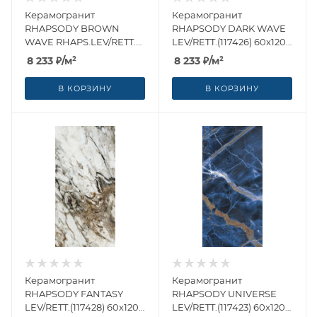
Керамогранит
Керамогранит
RHAPSODY BROWN
RHAPSODY DARK WAVE
WAVE RHAPS.LEV/RETT.
LEV/RETT.(117426) 60x120
(117425) 60x120 от Naxos
от Naxos Ceramica
8 233
₽
/м²
8 233
₽
/м²
Ceramica (Италия)
(Италия)
В КОРЗИНУ
В КОРЗИНУ
Керамогранит
Керамогранит
RHAPSODY FANTASY
RHAPSODY UNIVERSE
LEV/RETT.(117428) 60x120
LEV/RETT.(117423) 60x120