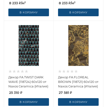
от Naxos Ceramica
от Naxos Ceramica
8 233
₽
/м²
8 233
₽
/м²
(Италия)
(Италия)
В КОРЗИНУ
В КОРЗИНУ
Декор FA.TWIST DARK
Декор FA.FLOREAL
WAVE (118724) 60x120 от
BROWN (118721) 60x120 от
Naxos Ceramica (Италия)
Naxos Ceramica (Италия)
25 310
₽
27 581
₽
В КОРЗИНУ
В КОРЗИНУ