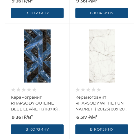
9 361
₽
/м²
9 361
₽
/м²
(Италия)
(Италия)
В КОРЗИНУ
В КОРЗИНУ
Керамогранит
Керамогранит
RHAPSODY OUTLINE
RHAPSODY WHITE FUN
BLUE LEV/RETT.(118716)
NAT/RETT(120125) 60x120
60x120 от Naxos Ceramica
от Naxos Ceramica
9 361
₽
/м²
6 517
₽
/м²
(Италия)
(Италия)
В КОРЗИНУ
В КОРЗИНУ