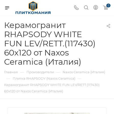
0
Керамогранит
RHAPSODY WHITE
FUN LEV/RETT.(117430)
60x120 от Naxos
Ceramica (Италия)
—
—
Главная
Производители
Naxos Ceramica (Италия)
—
—
Плитка RHAPSODY (Naxos Ceramica)
Керамогранит RHAPSODY WHITE FUN LEV/RETT.(117430)
60x120 от Naxos Ceramica (Италия)