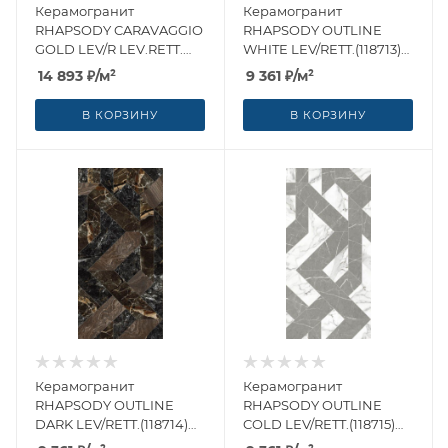
Керамогранит
Керамогранит
RHAPSODY CARAVAGGIO
RHAPSODY OUTLINE
GOLD LEV/R LEV.RETT.
WHITE LEV/RETT.(118713)
(119251) 120x260 от Naxos
60x120 от Naxos Ceramica
14 893
₽
/м²
9 361
₽
/м²
Ceramica (Италия)
(Италия)
В КОРЗИНУ
В КОРЗИНУ
Керамогранит
Керамогранит
RHAPSODY OUTLINE
RHAPSODY OUTLINE
DARK LEV/RETT.(118714)
COLD LEV/RETT.(118715)
60x120 от Naxos Ceramica
60x120 от Naxos Ceramica