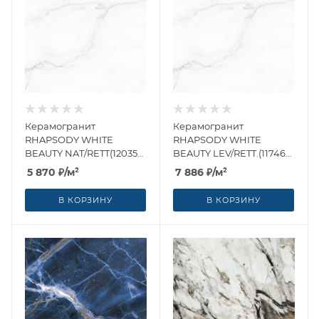
Керамогранит
Керамогранит
RHAPSODY WHITE
RHAPSODY WHITE
BEAUTY NAT/RETT(120359)
BEAUTY LEV/RETT.(117467)
60x60 от Naxos Ceramica
60x60 от Naxos Ceramica
5 870
₽
/м²
7 886
₽
/м²
(Италия)
(Италия)
В КОРЗИНУ
В КОРЗИНУ