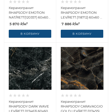
Керамогранит
Керамогранит
RHAPSODY EMOTION
RHAPSODY EMOTION
NAT/RETT(120357) 60x60
LEV/RETT.(118712) 60x60 от
от Naxos Ceramica
Naxos Ceramica (Италия)
5 870
₽
/м²
7 886
₽
/м²
(Италия)
В КОРЗИНУ
В КОРЗИНУ
Керамогранит
Керамогранит
RHAPSODY DARK WAVE
RHAPSODY CARAVAGGIO
LEV/RETT.(117463) 60x60
GOLD LEV/RETT.(117455)