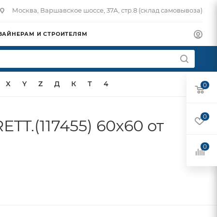
Москва, Варшавское шоссе, 37А, стр.8 (склад самовывоза)
ЗАЙНЕРАМ И СТРОИТЕЛЯМ
X
Y
Z
Д
К
Т
4
0
0
.(117455) 60x60 от
0