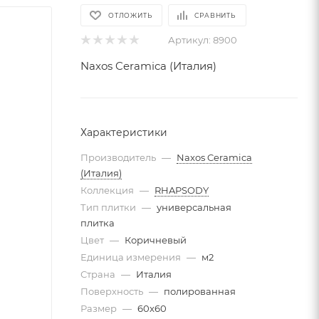
ОТЛОЖИТЬ
СРАВНИТЬ
Артикул:
8900
Naxos Ceramica (Италия)
Характеристики
Производитель
—
Naxos Ceramica
(Италия)
Коллекция
—
RHAPSODY
Тип плитки
—
универсальная
плитка
Цвет
—
Коричневый
Единица измерения
—
м2
Страна
—
Италия
Поверхность
—
полированная
Размер
—
60x60