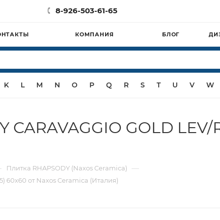
8-926-503-61-65
ОНТАКТЫ
КОМПАНИЯ
БЛОГ
ДИ
K
L
M
N
O
P
Q
R
S
T
U
V
W
CARAVAGGIO GOLD LEV/RETT
—
—
Плитка RHAPSODY (Naxos Ceramica)
 60x60 от Naxos Ceramica (Италия)