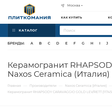
Москва
КАК КУПИТЬ
К
КАТАЛОГ
БРЕНДЫ:
A
B
C
D
E
F
G
H
I
J
Керамогранит RHAPSODY 
Naxos Ceramica (Италия)
—
—
Главная
Производители
Naxos Ceramica (Италия)
Керамогранит RHAPSODY CARAVAGGIO GOLD LEV/RETT.(117455)