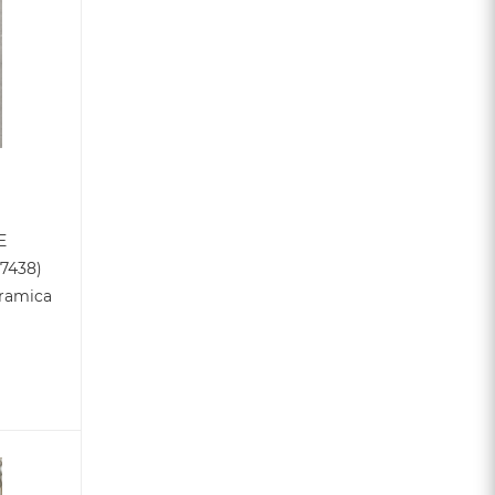
E
17438)
eramica