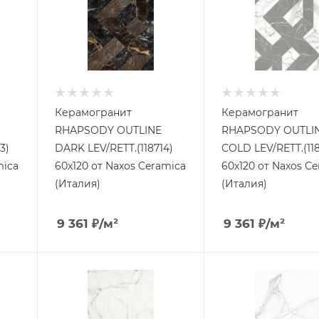
Керамогранит
Керамогранит
RHAPSODY OUTLINE
RHAPSODY OUTLI
3)
DARK LEV/RETT.(118714)
COLD LEV/RETT.(118
mica
60x120 от Naxos Ceramica
60x120 от Naxos C
(Италия)
(Италия)
9 361
₽
/м²
9 361
₽
/м²