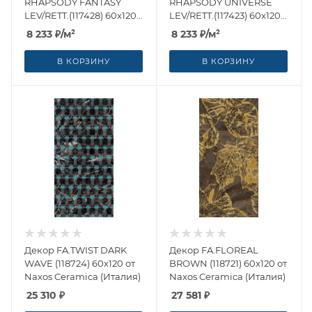
RHAPSODY FANTASY
RHAPSODY UNIVERSE
LEV/RETT.(117428) 60x120
LEV/RETT.(117423) 60x120
от Naxos Ceramica
от Naxos Ceramica
8 233
₽
/м²
8 233
₽
/м²
(Италия)
(Италия)
В КОРЗИНУ
В КОРЗИНУ
Декор FA.TWIST DARK
Декор FA.FLOREAL
WAVE (118724) 60x120 от
BROWN (118721) 60x120 от
Naxos Ceramica (Италия)
Naxos Ceramica (Италия)
25 310
₽
27 581
₽