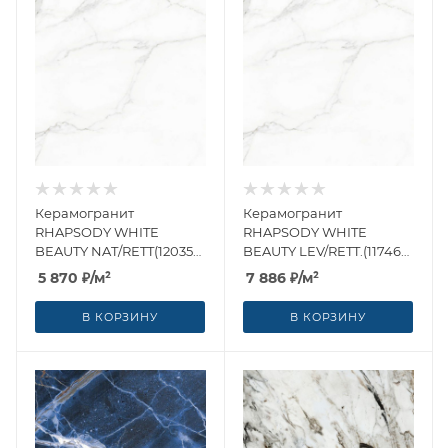
Керамогранит
Керамогранит
RHAPSODY WHITE
RHAPSODY WHITE
BEAUTY NAT/RETT(120359)
BEAUTY LEV/RETT.(117467)
60x60 от Naxos Ceramica
60x60 от Naxos Ceramica
5 870
₽
/м²
7 886
₽
/м²
(Италия)
(Италия)
В КОРЗИНУ
В КОРЗИНУ