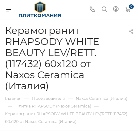
0
Керамогранит
RHAPSODY WHITE
BEAUTY LEV/RETT.
(117432) 60x120 от
Naxos Ceramica
(Италия)
—
—
Главная
Производители
Naxos Ceramica (Италия)
—
—
Плитка RHAPSODY (Naxos Ceramica)
Керамогранит RHAPSODY WHITE BEAUTY LEV/RETT.(117432)
60x120 от Naxos Ceramica (Италия)