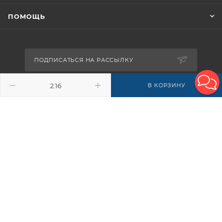
ПОМОЩЬ
ПОДПИСАТЬСЯ НА РАССЫЛКУ
В КОРЗИНУ
8-926-503-61-65
zakaz@plitkomania.ru
Москва, Варшавское шоссе, 37А,
стр.8 (склад самовывоза)