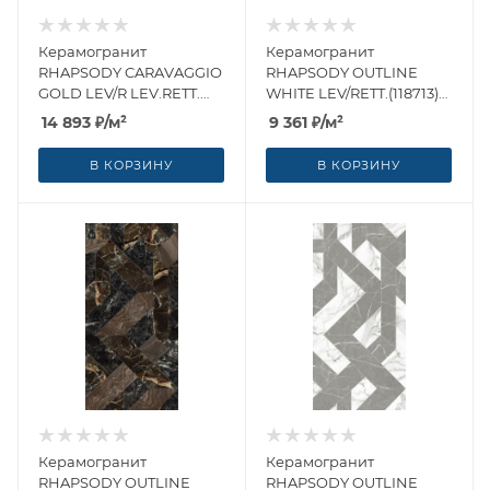
Керамогранит
Керамогранит
RHAPSODY CARAVAGGIO
RHAPSODY OUTLINE
GOLD LEV/R LEV.RETT.
WHITE LEV/RETT.(118713)
(119251) 120x260 от Naxos
60x120 от Naxos Ceramica
14 893
₽
/м²
9 361
₽
/м²
Ceramica (Италия)
(Италия)
В КОРЗИНУ
В КОРЗИНУ
Керамогранит
Керамогранит
RHAPSODY OUTLINE
RHAPSODY OUTLINE