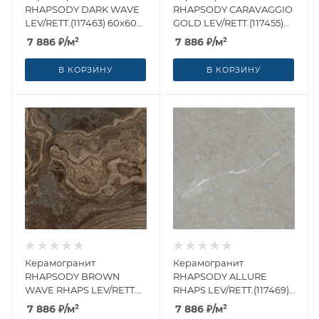
RHAPSODY DARK WAVE
RHAPSODY CARAVAGGIO
LEV/RETT.(117463) 60x60
GOLD LEV/RETT.(117455)
от Naxos Ceramica
60x60 от Naxos Ceramica
7 886
₽
/м²
7 886
₽
/м²
(Италия)
(Италия)
В КОРЗИНУ
В КОРЗИНУ
Керамогранит
Керамогранит
RHAPSODY BROWN
RHAPSODY ALLURE
WAVE RHAPS LEV/RETT.
RHAPS LEV/RETT.(117469)
(117462) 60x60 от Naxos
60x60 от Naxos Ceramica
7 886
₽
/м²
7 886
₽
/м²
Ceramica (Италия)
(Италия)