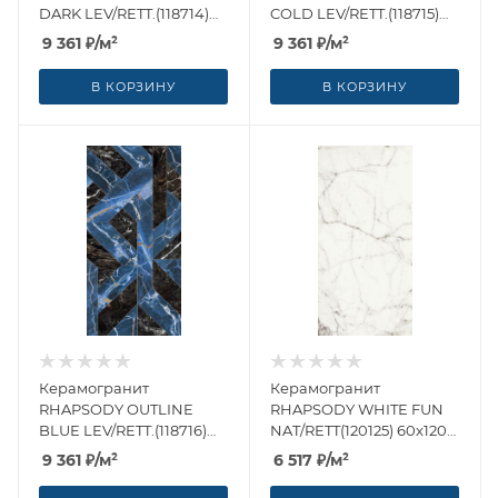
DARK LEV/RETT.(118714)
COLD LEV/RETT.(118715)
60x120 от Naxos Ceramica
60x120 от Naxos Ceramica
9 361
₽
/м²
9 361
₽
/м²
(Италия)
(Италия)
В КОРЗИНУ
В КОРЗИНУ
Керамогранит
Керамогранит
RHAPSODY OUTLINE
RHAPSODY WHITE FUN
BLUE LEV/RETT.(118716)
NAT/RETT(120125) 60x120
60x120 от Naxos Ceramica
от Naxos Ceramica
9 361
₽
/м²
6 517
₽
/м²
(Италия)
(Италия)