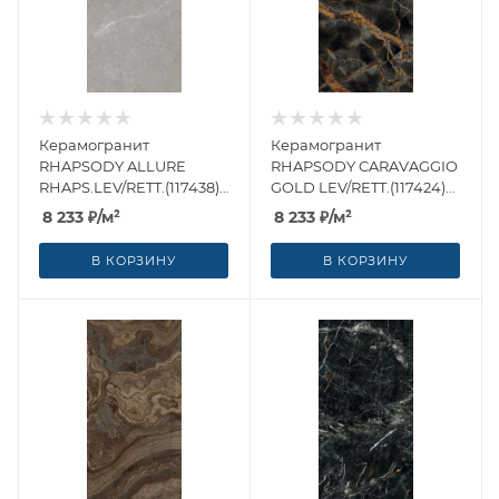
Керамогранит
Керамогранит
RHAPSODY ALLURE
RHAPSODY CARAVAGGIO
RHAPS.LEV/RETT.(117438)
GOLD LEV/RETT.(117424)
60x120 от Naxos Ceramica
60x120 от Naxos Ceramica
8 233
₽
/м²
8 233
₽
/м²
(Италия)
(Италия)
В КОРЗИНУ
В КОРЗИНУ