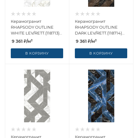
Керамогранит
Керамогранит
RHAPSODY OUTLINE
RHAPSODY OUTLINE
WHITE LEV/RETT.(118713)
DARK LEV/RETT.(118714)
60x120 от Naxos Ceramica
60x120 от Naxos Ceramica
9 361
₽
/м²
9 361
₽
/м²
(Италия)
(Италия)
В КОРЗИНУ
В КОРЗИНУ
Керамогранит
Керамогранит