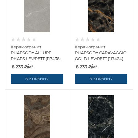
Керамогранит
Керамогранит
RHAPSODY ALLURE
RHAPSODY CARAVAGGIO
RHAPS.LEV/RETT.(117438)
GOLD LEV/RETT.(117424)
60x120 от Naxos Ceramica
60x120 от Naxos Ceramica
8 233
₽
/м²
8 233
₽
/м²
(Италия)
(Италия)
В КОРЗИНУ
В КОРЗИНУ