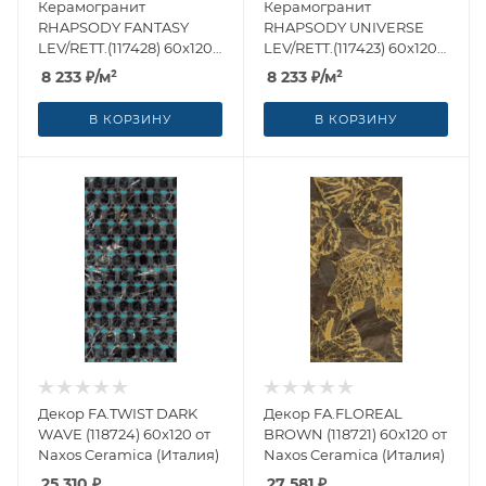
Керамогранит
Керамогранит
RHAPSODY FANTASY
RHAPSODY UNIVERSE
LEV/RETT.(117428) 60x120
LEV/RETT.(117423) 60x120
от Naxos Ceramica
от Naxos Ceramica
8 233
₽
/м²
8 233
₽
/м²
(Италия)
(Италия)
В КОРЗИНУ
В КОРЗИНУ
Декор FA.TWIST DARK
Декор FA.FLOREAL
WAVE (118724) 60x120 от
BROWN (118721) 60x120 от
Naxos Ceramica (Италия)
Naxos Ceramica (Италия)
25 310
₽
27 581
₽