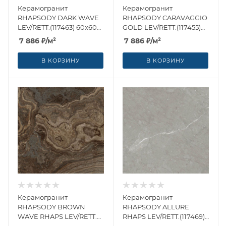
Керамогранит
Керамогранит
RHAPSODY DARK WAVE
RHAPSODY CARAVAGGIO
LEV/RETT.(117463) 60x60
GOLD LEV/RETT.(117455)
от Naxos Ceramica
60x60 от Naxos Ceramica
7 886
₽
/м²
7 886
₽
/м²
(Италия)
(Италия)
В КОРЗИНУ
В КОРЗИНУ
Керамогранит
Керамогранит
RHAPSODY BROWN
RHAPSODY ALLURE
WAVE RHAPS LEV/RETT.
RHAPS LEV/RETT.(117469)
(117462) 60x60 от Naxos
60x60 от Naxos Ceramica