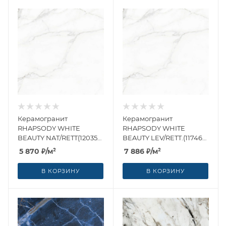
Керамогранит
Керамогранит
RHAPSODY WHITE
RHAPSODY WHITE
BEAUTY NAT/RETT(120359)
BEAUTY LEV/RETT.(117467)
60x60 от Naxos Ceramica
60x60 от Naxos Ceramica
5 870
₽
/м²
7 886
₽
/м²
(Италия)
(Италия)
В КОРЗИНУ
В КОРЗИНУ