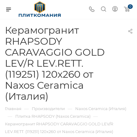
0
Керамогранит
RHAPSODY
CARAVAGGIO GOLD
LEV/R LEV.RETT.
(119251) 120x260 от
Naxos Ceramica
(Италия)
—
—
Главная
Производители
Naxos Ceramica (Италия)
—
—
Плитка RHAPSODY (Naxos Ceramica)
Керамогранит RHAPSODY CARAVAGGIO GOLD LEV/R
LEV.RETT. (119251) 120x260 от Naxos Ceramica (Италия)