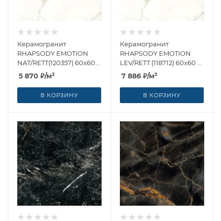
Керамогранит
Керамогранит
RHAPSODY EMOTION
RHAPSODY EMOTION
NAT/RETT(120357) 60x60
LEV/RETT.(118712) 60x60 от
от Naxos Ceramica
Naxos Ceramica (Италия)
5 870
₽
/м²
7 886
₽
/м²
(Италия)
В КОРЗИНУ
В КОРЗИНУ